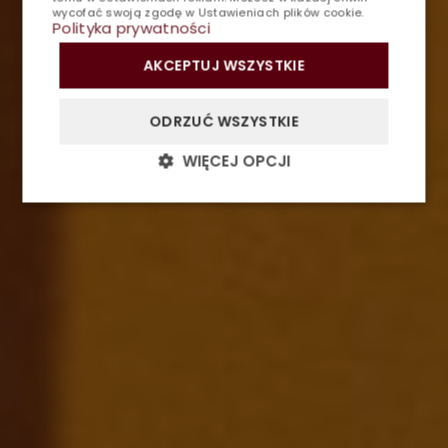
RESTAURACJA
wycofać swoją zgodę w
Ustawieniach plików cookie
.
Polityka prywatności
SPA
AKCEPTUJ WSZYSTKIE
FITNESS
ODRZUĆ WSZYSTKIE
GALERIA
WIĘCEJ OPCJI
KONTAKT