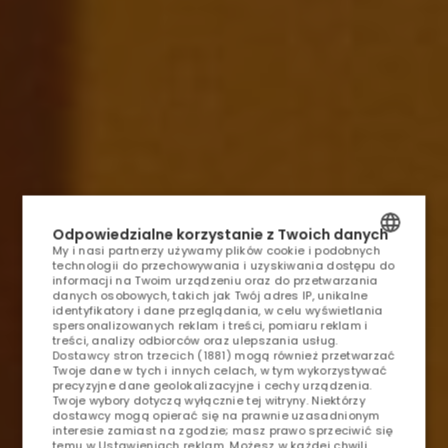
Odpowiedzialne korzystanie z Twoich danych
My i nasi partnerzy używamy plików cookie i podobnych
STRONA GŁÓWNA
technologii do przechowywania i uzyskiwania dostępu do
POLISH
informacji na Twoim urządzeniu oraz do przetwarzania
danych osobowych, takich jak Twój adres IP, unikalne
ENGLISH
OFERTY
identyfikatory i dane przeglądania, w celu wyświetlania
spersonalizowanych reklam i treści, pomiaru reklam i
treści, analizy odbiorców oraz ulepszania usług.
GERMAN
Dostawcy stron trzecich (1881)
mogą również przetwarzać
POKOJE
Twoje dane w tych i innych celach, w tym wykorzystywać
CZECH
precyzyjne dane geolokalizacyjne i cechy urządzenia.
Twoje wybory dotyczą wyłącznie tej witryny. Niektórzy
HOTEL
dostawcy mogą opierać się na prawnie uzasadnionym
interesie zamiast na zgodzie; masz prawo sprzeciwić się
temu w
Ustawieniach reklam
. Możesz w każdej chwili