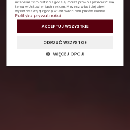
interesie zamiast na zgodzie; masz prawo sprzeciwić się
temu w
Ustawieniach reklam
. Możesz w każdej chwili
RESTAURACJA
wycofać swoją zgodę w
Ustawieniach plików cookie
.
Polityka prywatności
SPA
AKCEPTUJ WSZYSTKIE
FITNESS
ODRZUĆ WSZYSTKIE
GALERIA
WIĘCEJ OPCJI
KONTAKT