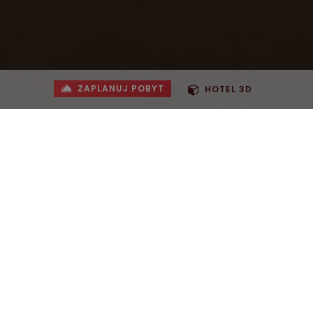
ZAPLANUJ POBYT
HOTEL 3D
7 noclegów
8 dni
Cena za os. od
1329 zł
Sprawdź ceny i dostępność
REZERWACJA